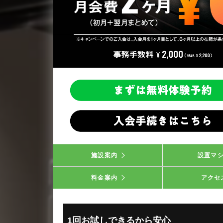
施設案内
設置マ
料金案内
アクセ
1回お試しできるから安心