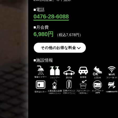
■電話
0476-28-6088
■月会費
6,980円
（税込
7,678
円）
その他のお得な料金
■施設情報