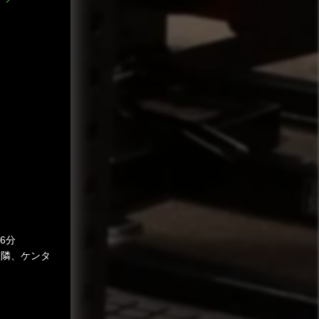
6分
ん隣、ケンタ